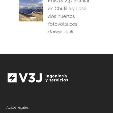
Edisa y V3J instalan
en Chulilla y Losa
dos huertos
fotovoltaicos
18 mayo, 2008
Avisos legales