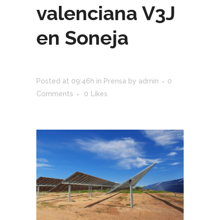
valenciana V3J
en Soneja
Posted at 09:46h
in
Prensa
by
admin
0
Comments
0
Likes